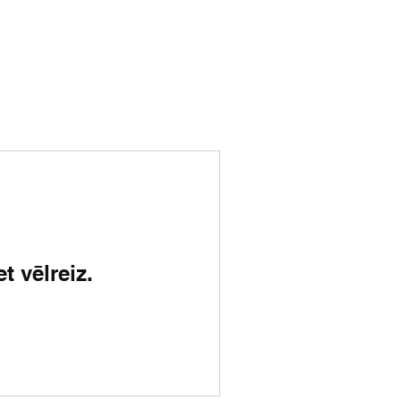
Medijos
Sadarbība
Foto
Kontakti
t vēlreiz.