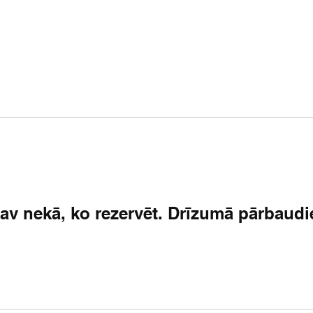
Par mums
Jaunumi
Izrādes
Projekti
av nekā, ko rezervēt. Drīzumā pārbaudie