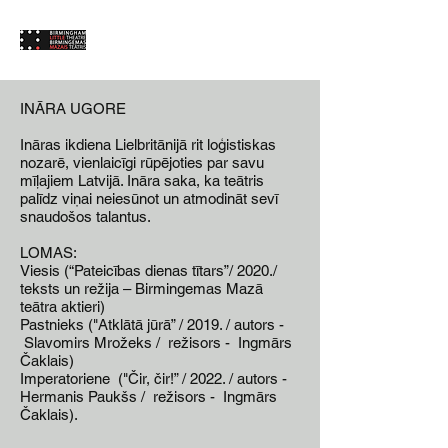
INĀRA UGORE
Ināras ikdiena Lielbritānijā rit loģistiskas
nozarē, vienlaicīgi rūpējoties par savu
mīļajiem Latvijā. Ināra saka, ka teātris
palīdz viņai neiesūnot un atmodināt sevī
snaudošos talantus.
LOMAS:
Viesis (“Pateicības dienas tītars”/ 2020./
teksts un režija – Birmingemas Mazā
teātra aktieri)
Pastnieks ("Atklātā jūrā” / 2019. / autors -
Slavomirs Mrožeks / režisors - Ingmārs
Čaklais)
Imperatoriene
("Čir, čir!” / 2022. / autors -
Hermanis Paukšs / režisors - Ingmārs
Čaklais).