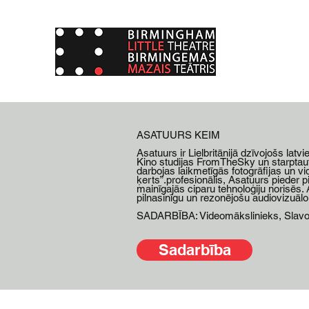
ASATUURS KEIM
Asatuurs ir Lielbritānijā dzīvojošs la
Kino studijas FromTheSky un starptau
darbojas laikmetīgās fotogrāfijas un v
ķerts”.profesionālis, Asatuurs pieder pi
mainīgajās ciparu tehnoloģiju norisēs.
pilnasinīgu un rezonējošu audiovizuālo
SADARBĪBA: Videomākslinieks, Slavomi
Sadarbība