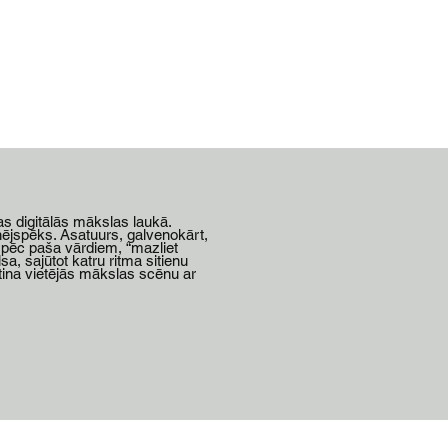
Medijos
Sadarbība
Foto
Kontakti
as digitālās mākslas laukā.
ējspēks. Asatuurs, galvenokārt,
, pēc paša vārdiem, “mazliet
sa, sajūtot katru ritma sitienu
tina vietējās mākslas scēnu ar