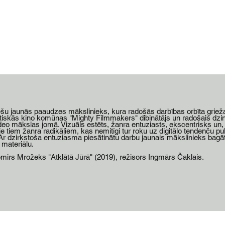
Par mums
Jaunumi
Izrādes
Projekti
tviešu jaunās paaudzes mākslinieks, kura radošās darbības orbīta griež
tiskās kino komūnas "Mighty Filmmakers" dibinātājs un radošais dzin
ideo mākslas jomā. Vizuāls estēts, žanra entuziasts, ekscentrisks un
e tiem žanra radikāļiem, kas nemitīgi tur roku uz digitālo tendenču pul
 Ar dzirkstoša entuziasma piesātinātu darbu jaunais mākslinieks bagā
 materiālu.
rs Mrožeks "Atklātā Jūrā" (2019), režisors Ingmārs Čaklais.