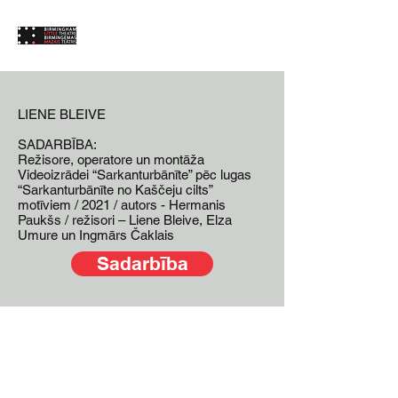
LIENE BLEIVE
SADARBĪBA:
Režisore, operatore un montāža
Videoizrādei “Sarkanturbānīte” pēc lugas
“Sarkanturbānīte no Kaščeju cilts”
motīviem / 2021 / autors - Hermanis
Paukšs / režisori – Liene Bleive, Elza
Umure un Ingmārs Čaklais
Sadarbība
©2019 by Birmingemas Mazais Teatris. Proudly created