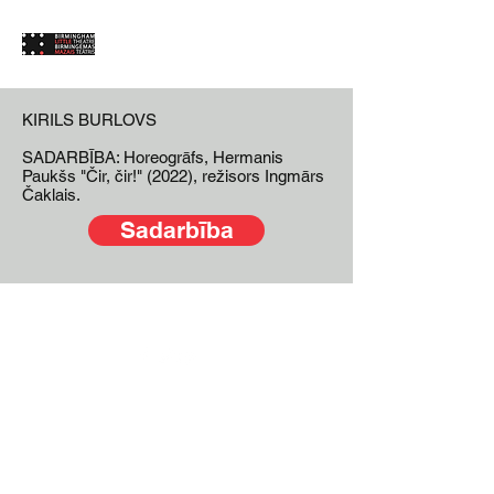
KIRILS BURLOVS
SADARBĪBA: Horeogrāfs, Hermanis
Paukšs "Čir, čir!" (2022), režisors Ingmārs
Čaklais.
Sadarbība
©2019 by Birmingemas Mazais Teatris. Proudly created
with Wix.com