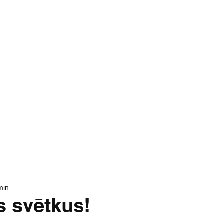
Par mums
Jaunumi
Izrādes
Projekti
min
s svētkus!