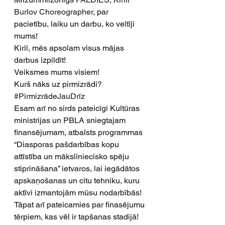
Burlov Choreographer
, par 
pacietību, laiku un darbu, ko veltīji 
mums!
Kiril, mēs apsolam visus mājas 
darbus izpildīt! 
Veiksmes mums visiem!
Kurš nāks uz pirmizrādi?
#PirmizrādeJauDrīz
Esam arī no sirds pateicīgi Kultūras 
ministrijas un PBLA sniegtajam 
finansējumam, atbalsts programmas 
“Diasporas pašdarbības kopu 
attīstība un māksliniecisko spēju 
stiprināšana” ietvaros, lai iegādātos  
apskaņošanas un citu tehniku, kuru 
aktīvi izmantojām mūsu nodarbībās! 
Tāpat arī pateicamies par finasējumu 
tērpiem, kas vēl ir tapšanas stadijā!