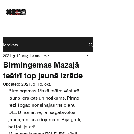
Ieraksts
2021. g. 12. aug.
Lasīts 1 min
Birmingemas Mazajā
teātrī top jaunā izrāde
Updated:
2021. g. 15. okt.
Birmingemas Mazā teātra vēsturē 
jauns ieraksts un notikums. Pirmo 
rezi šogad norisinājās trīs dienu 
DEJU nometne, lai sagatavotos 
jaunajam iestudējumam. Bija grūti, 
bet ļoti jautri!  
Milzummilzonīgs PALDIES, 
Kirill 