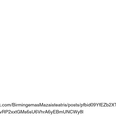
ok.com/BirmingemasMazaisteatris/posts/pfbid09YfEZb
vRP2xxtGMs6sU6VhrA6yEBmUNCWy8l