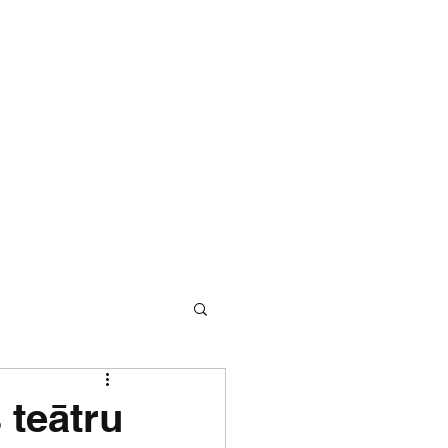
Medijos
Sadarbība
Foto
Kontakti
 teātru