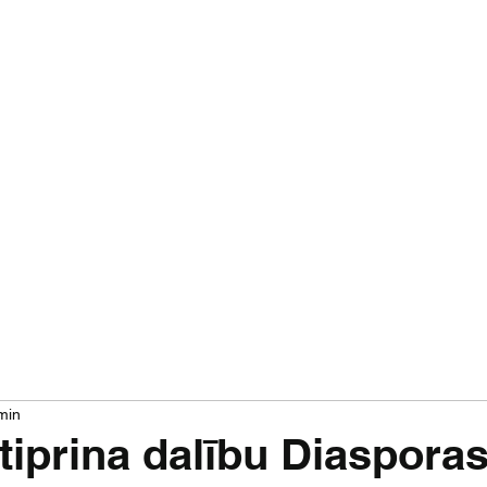
Par mums
Jaunumi
Izrādes
Projekti
min
iprina dalību Diasporas