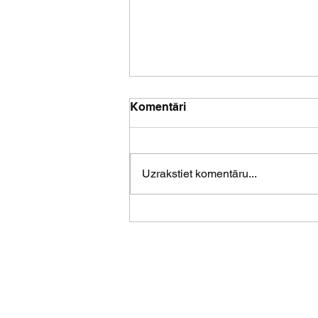
Komentāri
Uzrakstiet komentāru...
Izrāžu tūre “Vēstule no
Anglijas” martā viesosies
Latvijā