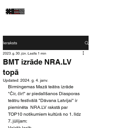
Ieraksts
2023. g. 30. jūn.
Lasīts 1 min
BMT izrāde NRA.LV
topā
Updated:
2024. g. 4. janv.
Birmingemas Mazā teātra izrāde 
"Čir, čir!" ar piedalīšanos Diasporas 
teātru festivālā "Dāvana Latvijai" ir 
pieminēta  
NRA.LV
 rakstā par 
TOP10 notikumiem kultūrā no 1. līdz 
7. jūlijam:  
Vairāk lasīt: 