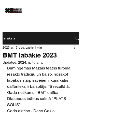
Ieraksts
2023. g. 16. dec.
Lasīts 1 min
BMT labākie 2023
Updated:
2024. g. 4. janv.
Birmingemas Mazais teātris turpina 
iesākto tradīciju un balso, nosakot 
labākos starp savējiem, kura katrs 
dalībnieks ir balsotājs. Tā rezultātā:
Gada notikums - BMT dalība 
Diasporas teātrus saietā "PLATS 
SOLIS"
Gada aktrise - 
Dace Ca
klā