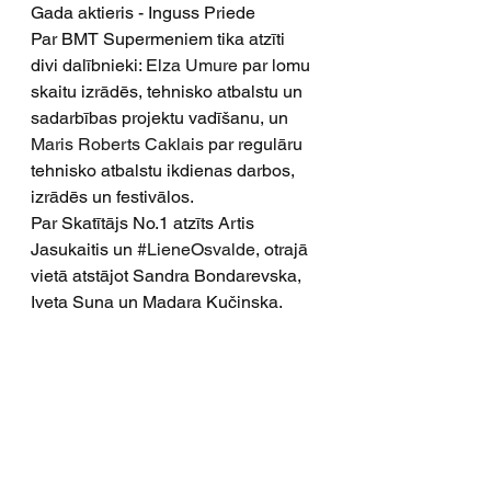
Gada aktieris - Inguss Priede
Par BMT Supermeniem tika atzīti 
divi dalībnieki: 
Elza Umure
 par lomu 
skaitu izrādēs, tehnisko atbalstu un 
sadarbības projektu vadīšanu, un 
Maris Roberts Caklais
 par regulāru 
tehnisko atbalstu ikdienas darbos, 
izrādēs un festivālos.
Par Skatītājs No.1 atzīts Artis 
Jasukaitis un 
#LieneOsvalde
, otrajā 
vietā atstājot Sandra Bondarevska, 
Iveta Suna un Madara Kučinska.