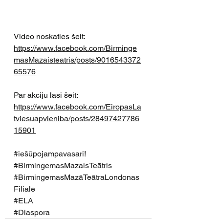
Video noskaties šeit: 
https://www.facebook.com/Birminge
masMazaisteatris/posts/9016543372
65576
Par akciju lasi šeit:
https://www.facebook.com/EiropasLa
tviesuapvieniba/posts/28497427786
15901
#iešūpojampavasari
!
#BirmingemasMazaisTeātris
#BirmingemasMazāTeātraLondonas
Filiāle
#ELA
#Diaspora