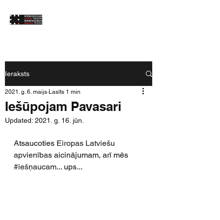
Ieraksts
2021. g. 6. maijs
Lasīts 1 min
Iešūpojam Pavasari
Updated:
2021. g. 16. jūn.
Atsaucoties 
Eiropas Latviešu 
apvienība
s aicinājumam, arī mēs 
#iešņaucam
... ups... 