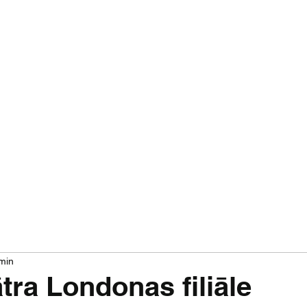
Par mums
Jaunumi
Izrādes
Projekti
 min
tra Londonas filiāle