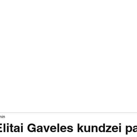
Par mums
Jaunumi
Izrādes
Projekti
min
Elitai Gaveles kundzei p