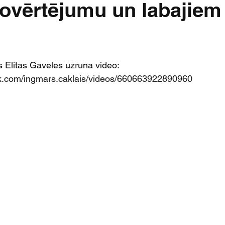
ovērtējumu un labajiem
 Elitas Gaveles uzruna video: 
k.com/ingmars.caklais/videos/660663922890960