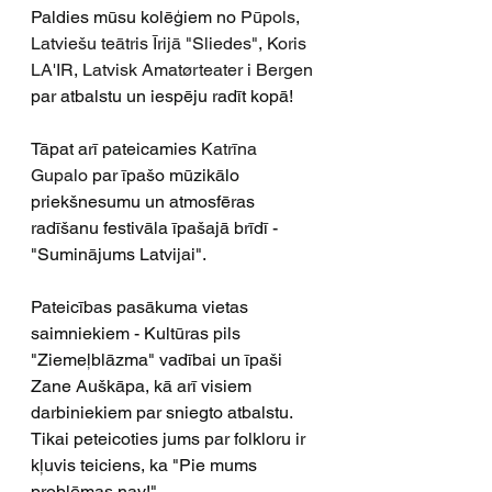
Paldies mūsu kolēģiem no 
Pūpols
, 
Latviešu teātris Īrijā "Sliedes"
, 
Koris 
LA'IR
, 
Latvisk Amatørteater i Bergen
par atbalstu un iespēju radīt kopā!
Tāpat arī pateicamies 
Katrīna 
Gupalo
 par īpašo mūzikālo 
priekšnesumu un atmosfēras 
radīšanu festivāla īpašajā brīdī -
"Suminājums Latvijai".
Pateicības pasākuma vietas 
saimniekiem - Kultūras pils 
"Ziemeļblāzma" vadībai un īpaši 
Zane Auškāpa, kā arī visiem 
darbiniekiem par sniegto atbalstu. 
Tikai peteicoties jums par folkloru ir 
kļuvis teiciens, ka "Pie mums 
problēmas nav!".