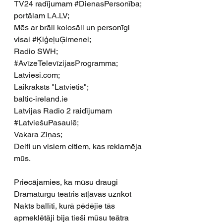
TV24
 radījumam 
#DienasPersonība
;
portālam 
LA.LV
;
Mēs ar brāli kolosāli
 un personīgi 
visai 
#ĶiģeļuĢimenei
;
Radio SWH
;
#AvīzeTelevīzijasProgramma
;
Latviesi.com
;
Laikraksts "Latvietis"
;
baltic-ireland.ie
Latvijas Radio 2
 raidījumam 
#LatviešuPasaulē
;
Vakara Ziņas
;
Delfi
 un visiem citiem, kas reklamēja 
mūs.
Priecājamies, ka mūsu draugi 
Dramaturgu teātris
 atļāvās uzrīkot 
Nakts ballīti, kurā pēdējie tās 
apmeklētāji bija tieši mūsu teātra 