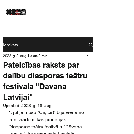
Ieraksts
2023. g. 2. aug.
Lasīts 2 min
Pateicības raksts par
dalību diasporas teātru
festivālā "Dāvana
Latvijai"
Updated:
2023. g. 16. aug.
1. jūlijā mūsu "Čir, čir!" bija viena no 
tām izrādēm, kas piedalījās 
Diasporas teātru festivāla "Dāvana 
Latvijai", ko organizēja 
Latviešu 