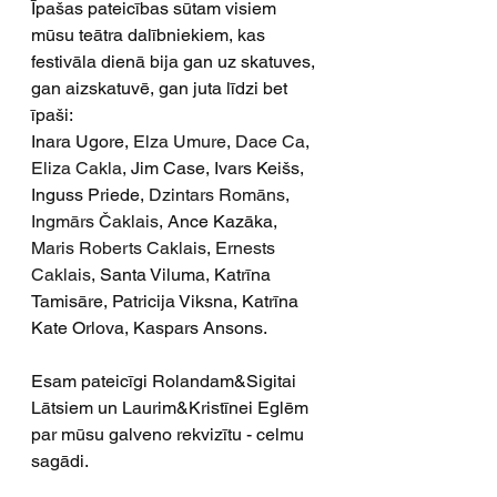
Īpašas pateicības sūtam visiem 
mūsu teātra dalībniekiem, kas 
festivāla dienā bija gan uz skatuves, 
gan aizskatuvē, gan juta līdzi bet 
īpaši:
Inara Ugore, 
Elza Umure
, 
Dace Ca
, 
Eliza Cakla
, Jim Case, Ivars Keišs, 
Inguss Priede, 
Dzintars Romāns
, 
Ingmārs Čaklais
, Ance Kazāka, 
Maris Roberts Caklais
, 
Ernests 
Caklais
, Santa Viluma, Katrīna 
Tamisāre, Patricija Viksna, Katrīna 
Kate Orlova, Kaspars Ansons.
Esam pateicīgi Rolandam&Sigitai 
Lātsiem un Laurim&Kristīnei Eglēm 
par mūsu galveno rekvizītu - celmu 
sagādi.