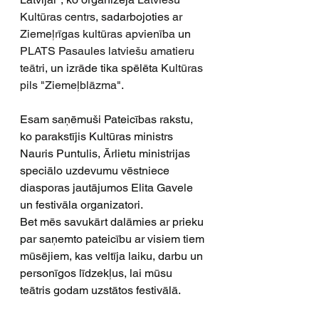
Kultūras centrs
, sadarbojoties ar 
Ziemeļrīgas kultūras apvienība
 un 
PLATS Pasaules latviešu amatieru 
teātri
, un izrāde tika spēlēta 
Kultūras 
pils "Ziemeļblāzma"
.
Esam saņēmuši Pateicības rakstu, 
ko parakstījis Kultūras ministrs 
Nauris Puntulis, Ārlietu ministrijas 
speciālo uzdevumu vēstniece 
diasporas jautājumos Elita Gavele 
un festivāla organizatori.
Bet mēs savukārt dalāmies ar prieku 
par saņemto pateicību ar visiem tiem 
mūsējiem, kas veltīja laiku, darbu un 
personīgos līdzekļus, lai mūsu 
teātris godam uzstātos festivālā.