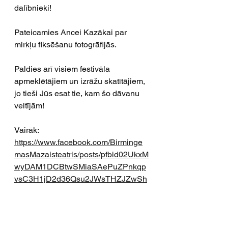
dalībnieki!
Pateicamies Ancei Kazākai par 
mirkļu fiksēšanu fotogrāfijās.
Paldies arī visiem festivāla 
apmeklētājiem un izrāžu skatītājiem, 
jo tieši Jūs esat tie, kam šo dāvanu 
veltījām!
Vairāk:
https://www.facebook.com/Birminge
masMazaisteatris/posts/pfbid02UkxM
wyDAM1DCBtwSMiaSAePuZPnkqp
vsC3H1jD2d36Qsu2JWsTHZJZwSh
nE1BPWRl