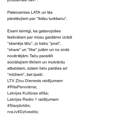
Pateicamies LATA un tās 
pārstāvjiem par "īkšķu turēšanu".
Esam laimīgi, ka gatavojoties 
festivālam par mūsu gaidāmo izrādi 
"skanēja tālu", jo katru "post", 
"share" un "like" jutām un no sirds 
novērtējām. Taču paralēli 
sociālajiem tīkliem un mutvārdu 
atbalstam, sūtam lielu paldies arī 
"milžiem", bet īpaši:
LTV Ziņu Dienests
 raidījumam 
#RītaPanorāma
;
Latvijas Kultūras afiša
;
Latvijas Radio 1
 raidījumam 
#Starpbrīdis
;
nra.lv
#Dzīvestils
;