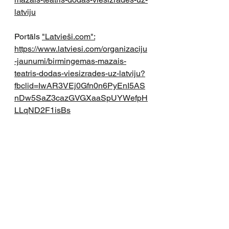
latviju
Portāls 
"Latvieši.com":
https://www.latviesi.com/organizaciju
-jaunumi/birmingemas-mazais-
teatris-dodas-viesizrades-uz-latviju?
fbclid=IwAR3VEj0Gfn0n6PyEnI5AS
nDw5SaZ3cazGVGXaaSpUYWefpH
LLqND2F1isBs