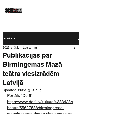
Ieraksts
2023. g. 3. jūn.
Lasīts 1 min
Publikācijas par
Birmingemas Mazā
teātra viesizrādēm
Latvijā
Updated:
2023. g. 9. aug.
Portāls "Delfi": 
https://www.delfi.lv/kultura/4333423/t
heatre/55627588/birmingemas-
mazais-teatris-dodas-viesizrades-uz-